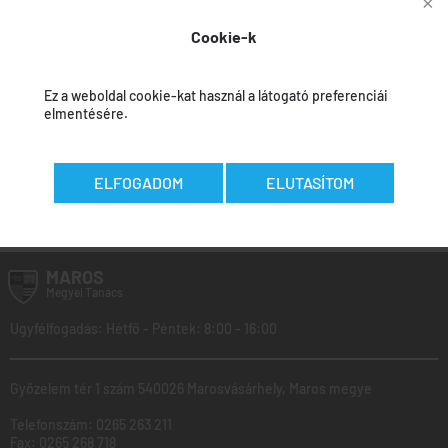
mutatóinak a jóváhagyására vonatkozóan
Cookie-k
Jóváhagyási beszámoló
Ez a weboldal cookie-kat használ a látogató preferenciái
elmentésére.
ELFOGADOM
ELUTASÍTOM
Az adatokat felvitték:
Călin Curcubet
-
2026.05.27
MAROS
Megyei
Tanács
Ugyfélfogadás: Hétfő - Péntek: 8:00 - 16:00
Győzelem tér 1 szám 540026 Marosvásárhely, Maros megye
Telefonszám:
0265 263 211
Fax:
0265 268 718