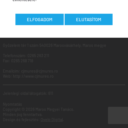
MAROS
Megyei
Tanács
ELFOGADOM
ELUTASÍTOM
Ugyfélfogadás: Hétfő - Péntek: 8:00 - 16:00
Győzelem tér 1 szám 540026 Marosvásárhely, Maros megye
Telefonszám:
0265 263 211
Fax:
0265 268 718
Emailcím:
cjmures@cjmures.ro
Web:
http://www.cjmures.ro
Jelenlegi oldal látogatók: 611
Nyomtatás
Copyright © 2026 Maros Megyei Tanács.
Minden jog fenntartva.
Design és fejlesztés:
Ovelo Digital
.