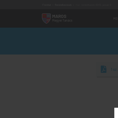
Főoldal
>
Rendelkezések
>
1 sz. rendelkezés 2005. január 6.
MAROS
ME
Megyei
Tanács
Vezetőség
Megyei tanácsosok
Szakbizottságok
Alárendelt intézmények
Elérhetőség
Működési program
Audiencia program
1 sz
Ügyfélfogadás
Régi MMT weboldal