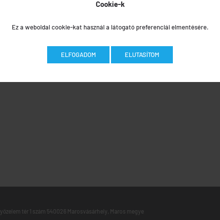
Cookie-k
Ez a weboldal cookie-kat használ a látogató preferenciái elmentésére.
ELFOGADOM
ELUTASÍTOM
yőzelem tér 1 szám 540026 Marosvásárhely, Maros megye