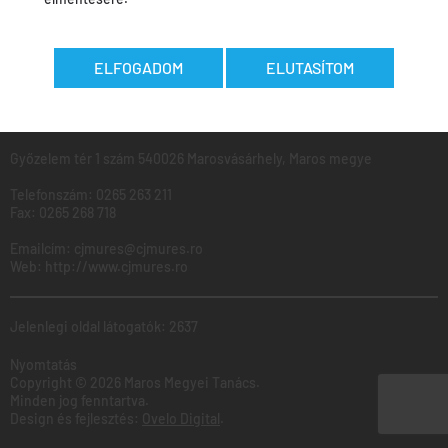
MAROS
Megyei
Tanács
ELFOGADOM
ELUTASÍTOM
Ugyfélfogadás: Hétfő - Péntek: 8:00 - 16:00
Győzelem tér 1 szám 540026 Marosvásárhely, Maros megye
Telefonszám:
0265 263 211
Fax:
0265 268 718
Emailcím:
cjmures@cjmures.ro
Web:
http://www.cjmures.ro
Jelenlegi oldal látogatók: 2637
Nyomtatás
Copyright © 2026 Maros Megyei Tanács.
Minden jog fenntartva.
Design és fejlesztés:
Ovelo Digital
.