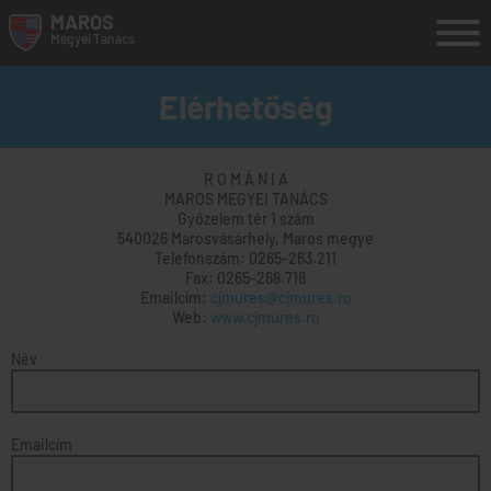
MAROS
Megyei
Tanács
search
RO
HU
EN
Elérhetőség
MEGYE
R O M Á N I A
MEGYEI TANÁCS
MAROS MEGYEI TANÁCS
Győzelem tér 1 szám
ÜGYFÉLSZOLGÁLAT
540026 Marosvásárhely, Maros megye
Telefonszám: 0265-263.211
HASZNOS INFORMÁCIÓK
Fax: 0265-268.718
Emailcím:
cjmures@cjmures.ro
TURIZMUS
Web:
www.cjmures.ro
Név
ESZOLGÁLTATÁSOK
HELYI HIVATALOS KÖZLÖNY
Emailcím