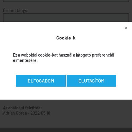
Üzenet tárgya
Üzenet
Cookie-k
Ez a weboldal cookie-kat használ a látogató preferenciái
elmentésére.
ELFOGADOM
ELUTASÍTOM
Az adatokat felvitték:
Adrian Gorea
-
2022.05.18