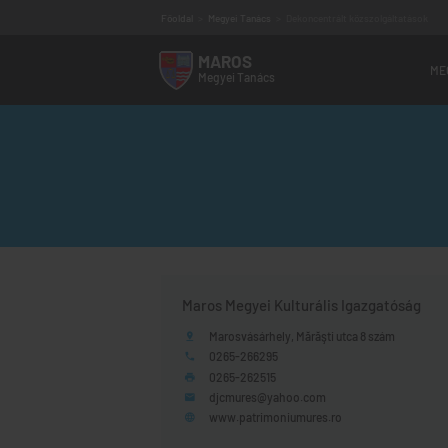
Főoldal
>
Megyei Tanács
>
Dekoncentrált közszolgáltatások
MAROS
ME
Megyei
Tanács
Vezetőség
Megyei tanácsosok
Szakbizottságok
Alárendelt intézmények
Elérhetőség
Működési program
Audiencia program
Ügyfélfogadás
Régi MMT weboldal
Maros Megyei Kulturális Igazgatóság
Marosvásárhely, Mărăşti utca 8 szám
pin_drop
0265-266295
phone
0265-262515
print
djcmures
yahoo.com
email
www.patrimoniumures.ro
language