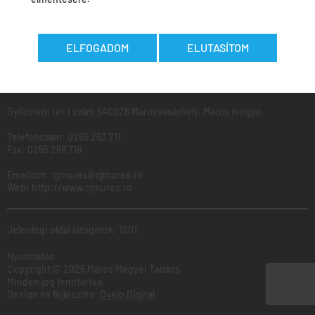
MAROS
Megyei
Tanács
ELFOGADOM
ELUTASÍTOM
Ugyfélfogadás: Hétfő - Péntek: 8:00 - 16:00
Győzelem tér 1 szám 540026 Marosvásárhely, Maros megye
Telefonszám:
0265 263 211
Fax:
0265 268 718
Emailcím:
cjmures@cjmures.ro
Web:
http://www.cjmures.ro
Jelenlegi oldal látogatók: 1201
Nyomtatás
Copyright © 2026 Maros Megyei Tanács.
Minden jog fenntartva.
Design és fejlesztés:
Ovelo Digital
.