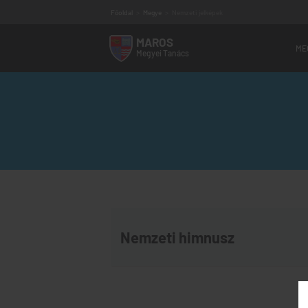
Főoldal
>
Megye
>
Nemzeti jelképek
MAROS
ME
Megyei
Tanács
Vezetőség
Megyei tanácsosok
Szakbizottságok
Alárendelt intézmények
Elérhetőség
Működési program
Audiencia program
Ügyfélfogadás
Régi MMT weboldal
Nemzeti himnusz