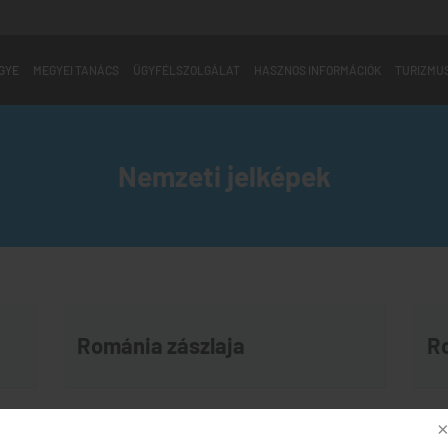
GYE
MEGYEI TANÁCS
ÜGYFÉLSZOLGÁLAT
HASZNOS INFORMÁCIÓK
TURIZMU
Határo
Határozattervezetek
Rendel
Normatív jellegű határozattervezetek
Szervez
Nemzeti jelképek
ALAE K
Románia zászlaja
R