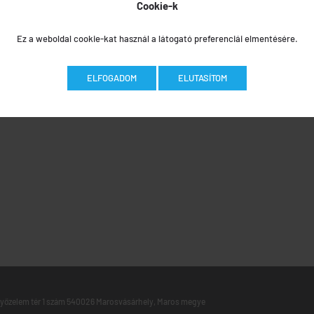
Cookie-k
Ez a weboldal cookie-kat használ a látogató preferenciái elmentésére.
ELFOGADOM
ELUTASÍTOM
yőzelem tér 1 szám 540026 Marosvásárhely, Maros megye