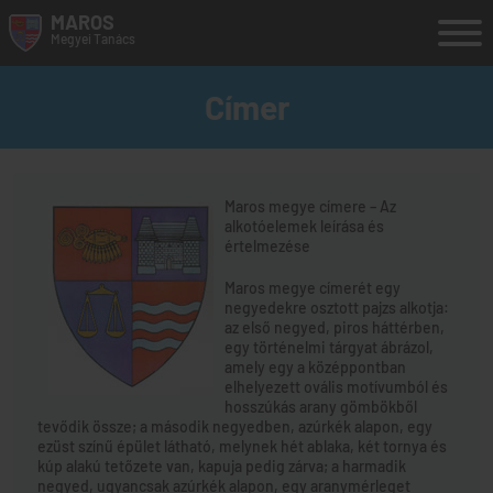
MAROS
Megyei
Tanács
search
RO
HU
EN
Címer
MEGYE
MEGYEI TANÁCS
Maros megye címere – Az
alkotóelemek leírása és
ÜGYFÉLSZOLGÁLAT
értelmezése
HASZNOS INFORMÁCIÓK
Maros megye címerét egy
negyedekre osztott pajzs alkotja:
TURIZMUS
az első negyed, piros háttérben,
egy történelmi tárgyat ábrázol,
ESZOLGÁLTATÁSOK
amely egy a középpontban
elhelyezett ovális motívumból és
HELYI HIVATALOS KÖZLÖNY
hosszúkás arany gömbökből
tevődik össze; a második negyedben, azúrkék alapon, egy
ezüst színű épület látható, melynek hét ablaka, két tornya és
kúp alakú tetőzete van, kapuja pedig zárva; a harmadik
negyed, ugyancsak azúrkék alapon, egy aranymérleget