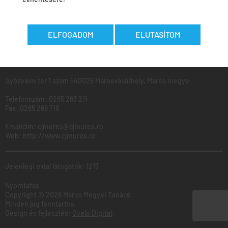
MAROS
Megyei
Tanács
ELFOGADOM
ELUTASÍTOM
Ugyfélfogadás: Hétfő - Péntek: 8:00 - 16:00
Győzelem tér 1 szám 540026 Marosvásárhely, Maros megye
Telefonszám:
0265 263 211
Fax:
0265 268 718
Emailcím:
cjmures@cjmures.ro
Web:
http://www.cjmures.ro
Jelenlegi oldal látogatók: 1217
Nyomtatás
Copyright © 2026 Maros Megyei Tanács.
Minden jog fenntartva.
Design és fejlesztés:
Ovelo Digital
.