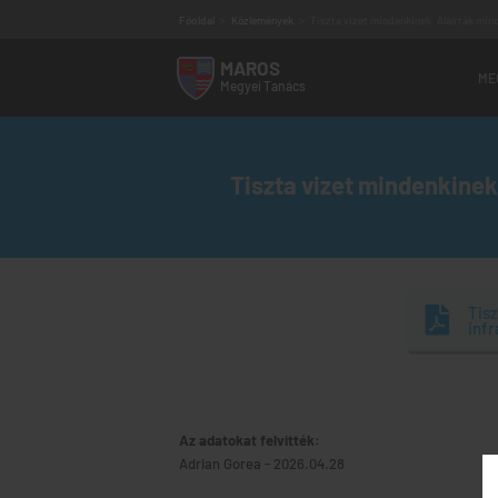
Főoldal
>
Közlemények
>
Tiszta vizet mindenkinek. Aláírták min
MAROS
ME
Megyei
Tanács
Vezetőség
Megyei tanácsosok
Tiszta vizet mindenkinek
Szakbizottságok
Alárendelt intézmények
Elérhetőség
Működési program
Audiencia program
Ügyfélfogadás
Tis
Régi MMT weboldal
infr
Az adatokat felvitték:
Adrian Gorea
-
2026.04.28