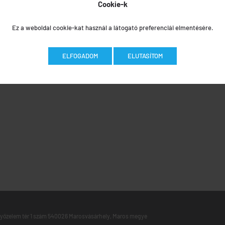
Cookie-k
Ez a weboldal cookie-kat használ a látogató preferenciái elmentésére.
ELFOGADOM
ELUTASÍTOM
yőzelem tér 1 szám 540026 Marosvásárhely, Maros megye