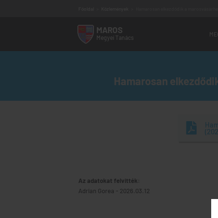
Főoldal
>
Közlemények
>
Hamarosan elkezdődik a marosvásárhelyi
MAROS
ME
Megyei
Tanács
Vezetőség
Megyei tanácsosok
Hamarosan elkezdődik 
Szakbizottságok
Alárendelt intézmények
Elérhetőség
Működési program
Audiencia program
Ham
Ügyfélfogadás
(202
Régi MMT weboldal
Az adatokat felvitték:
Adrian Gorea
-
2026.03.12