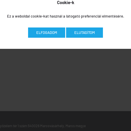
Cookie-k
Ez a weboldal cookie-kat használ a látogató preferenciái elmentésére.
ELFOGADOM
ELUTASÍTOM
yőzelem tér 1 szám 540026 Marosvásárhely, Maros megye