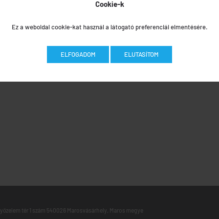
Cookie-k
Ez a weboldal cookie-kat használ a látogató preferenciái elmentésére.
ELFOGADOM
ELUTASÍTOM
yőzelem tér 1 szám 540026 Marosvásárhely, Maros megye