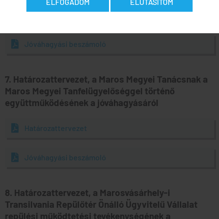
ELFOGADOM
ELUTASÍTOM
Határozattervezet
Jóváhagyási beszámoló
7. Határozattervezet, a Maros Megyei Tanácsnak a
Maros Megyei Tanfelügyelőséggel történő
együttműködésének a jóváhagyásáról
Határozattervezet
Jóváhagyási beszámoló
8. Határozattervezet, a Marosvásárhely-i
Transilvania Repülőtér Önálló Ügyvitelű Vállalat
repülési működtetési tevékenységének a