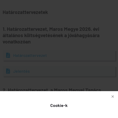
Határozattervezetek
1. Határozattervezet, Maros Megye 2026. évi
általános költségvetésének a jóváhagyására
vonatkozóan
Határozattervezet
Jelentés
2. Határozattervezet, a Maros Megyei Tanács
részvételének a jóváhagyására vonatkozóan, egyes
megyei közérdekű kulturális és társadalmi
Cookie-k
tevékenységek szervezésében, kivitelezésében és
finanszírozásában