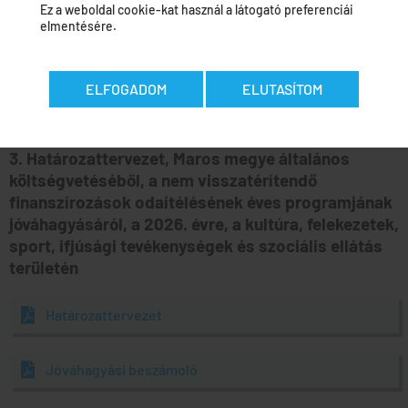
Ez a weboldal cookie-kat használ a látogató preferenciái
elmentésére.
Határozattervezet
ELFOGADOM
ELUTASÍTOM
Jóváhagyási beszámoló
3. Határozattervezet, Maros megye általános
költségvetéséből, a nem visszatérítendő
finanszírozások odaítélésének éves programjának
jóváhagyásáról, a 2026. évre, a kultúra, felekezetek,
sport, ifjúsági tevékenységek és szociális ellátás
területén
Határozattervezet
Jóváhagyási beszámoló