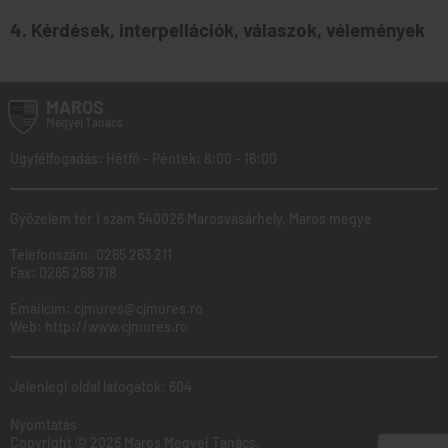
4. Kérdések, interpellációk, válaszok, vélemények
MAROS
Megyei
Tanács
Ugyfélfogadás: Hétfő - Péntek: 8:00 - 16:00
Győzelem tér 1 szám 540026 Marosvásárhely, Maros megye
Telefonszám:
0265 263 211
Fax:
0265 268 718
Emailcím:
cjmures@cjmures.ro
Web:
http://www.cjmures.ro
Jelenlegi oldal látogatók: 604
Nyomtatás
Copyright © 2026 Maros Megyei Tanács.