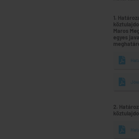
1. Határoz
köztulajdo
Maros Meg
egyes jav
meghatár
Hat
Jóv
2. Határo
köztulajd
Hat