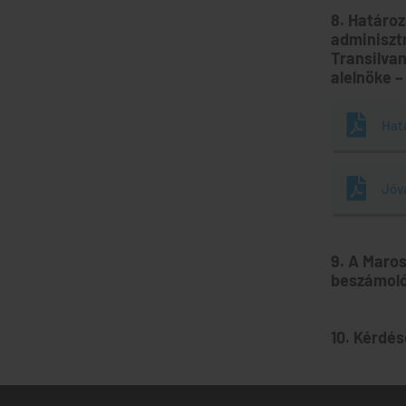
8. Határoz
adminiszt
Transilvan
alelnöke –
Hat
Jóv
9. A Maro
beszámol
10. Kérdés