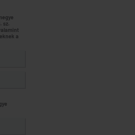
 megye
. sz.
valamint
seknek a
gye