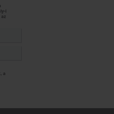
ó
ly-i
 az
, a