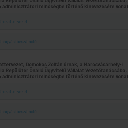
ia Repülőtér Önálló Ügyvitelű Vállalat Vezetőtanácsába
ó adminisztrátori minőségbe történő kinevezésére vona
ározattervezet
áhagyási beszámoló
zattervezet, Domokos Zoltán úrnak, a Marosvásárhely-i
ia Repülőtér Önálló Ügyvitelű Vállalat Vezetőtanácsába
ó adminisztrátori minőségbe történő kinevezésére vona
ározattervezet
áhagyási beszámoló