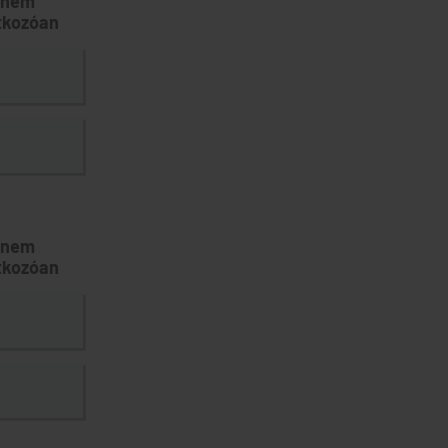
, nem
tkozóan
, nem
tkozóan