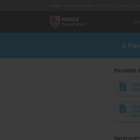
Főoldal
>
Határozattervezetek
>
A Maros Megyei Tanácsnak, a 20
MAROS
ME
Megyei
Tanács
A Mar
Vezetőség
Megyei tanácsosok
Szakbizottságok
Alárendelt intézmények
Elérhetőség
Rendelet 
Működési program
Audiencia program
Ügyfélfogadás
202
ülé
Régi MMT weboldal
JEG
szak
az 
Határozat