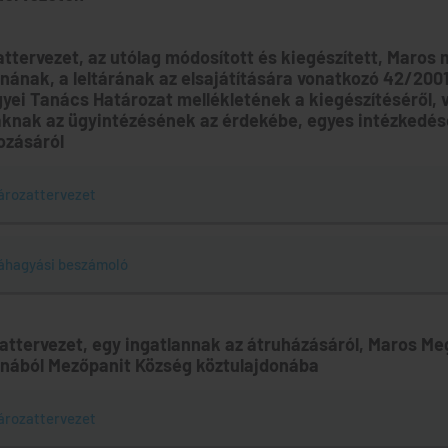
attervezet, az utólag módosított és kiegészített, Maros
nának, a leltárának az elsajátítására vonatkozó 42/2001
yei Tanács Határozat mellékletének a kiegészítéséről, 
aknak az ügyintézésének az érdekébe, egyes intézkedé
ozásáról
ározattervezet
áhagyási beszámoló
zattervezet, egy ingatlannak az átruházásáról, Maros Me
onából Mezőpanit Község köztulajdonába
ározattervezet