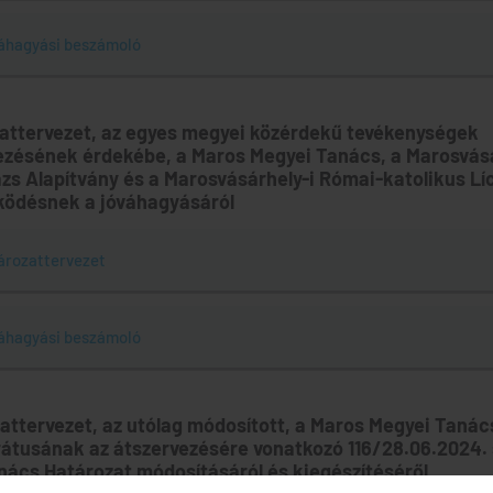
áhagyási beszámoló
zattervezet, az egyes megyei közérdekű tevékenységek
zésének érdekébe, a Maros Megyei Tanács, a Marosvásá
ázs Alapítvány és a Marosvásárhely-i Római-katolikus Lí
ödésnek a jóváhagyásáról
ározattervezet
áhagyási beszámoló
zattervezet, az utólag módosított, a Maros Megyei Tanác
átusának az átszervezésére vonatkozó 116/28.06.2024. 
nács Határozat módosításáról és kiegészítéséről