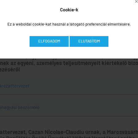
Cookie-k
ározattervezet
Ez a weboldal cookie-kat használ a látogató preferenciái elmentésére.
áhagyási beszámoló
ELFOGADOM
ELUTASÍTOM
zattervezet, egyes megyei tanácsosoknak, a Maros meg
nek az egyéni, személyes teljesítményeit kiértékelő biz
ezéséről
ározattervezet
áhagyási beszámoló
attervezet, Cazan Nicolae-Claudiu úrnak, a Marosvásárh