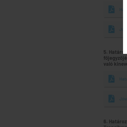
Hat
Jóv
5. Határo
főjegyzőjé
való kinev
Hat
Jóv
6. Határoz