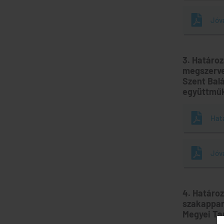
Jóv
3. Határo
megszerve
Szent Bal
együttműk
Hat
Jóv
4. Határo
szakappar
Megyei Ta