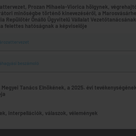
attervezet, Prozan Mihaela-Viorica hölgynek, végrehajt
rátori minőségbe történő kinevezéséről, a Marosvásárhe
ia Repülőtér Önálló Ügyvitelű Vállalat Vezetőtanácsának
 a felettes hatóságnak a képviselője
ározattervezet
áhagyási beszámoló
s Megyei Tanács Elnökének, a 2025. évi tevékenységének
ója
ek, interpellációk, válaszok, vélemények