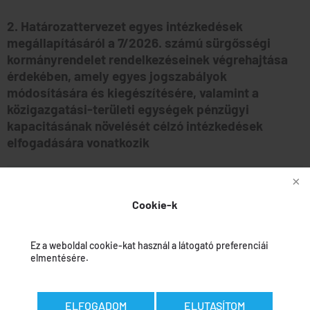
2. Határozattervezet egyes intézkedések
megállapításáról a 7/2026. számú sürgősségi
kormányrendelet rendelkezéseinek végrehajtása
érdekében, amely egyes jogszabályok
módosítására és kiegészítésére, valamint a
közigazgatási-területi egységek pénzügyi
kapacitásának növelését célzó intézkedések
elfogadására vonatkozik
Határozattervezet
Cookie-k
Jóváhagyási beszámoló
Ez a weboldal cookie-kat használ a látogató preferenciái
elmentésére.
3. Határozattervezet egyes intézkedések
jóváhagyásáról a „DJ151D jelzésű megyei út
Nyárádtő – Ákosfalva közötti szakaszának
ELFOGADOM
ELUTASÍTOM