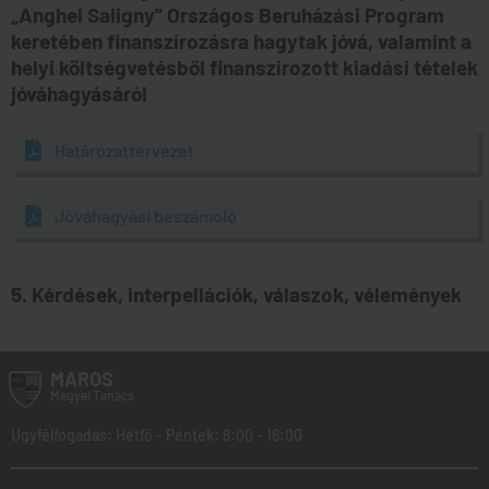
„Anghel Saligny” Országos Beruházási Program
keretében finanszírozásra hagytak jóvá, valamint a
helyi költségvetésből finanszírozott kiadási tételek
jóváhagyásáról
Határozattervezet
Jóváhagyási beszámoló
5. Kérdések, interpellációk, válaszok, vélemények
MAROS
Megyei
Tanács
Ugyfélfogadás: Hétfő - Péntek: 8:00 - 16:00