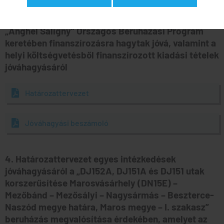
rehabilitációja, Maros megye – I. szakasz”
beruházás megvalósítása érdekében, amelyet az
„Anghel Saligny” Országos Beruházási Program
keretében finanszírozásra hagytak jóvá, valamint a
helyi költségvetésből finanszírozott kiadási tételek
jóváhagyásáról
Határozattervezet
Jóváhagyási beszámoló
4. Határozattervezet egyes intézkedések
jóváhagyásáról a „DJ152A, DJ151A és DJ151 utak
korszerűsítése Marosvásárhely (DN15E) –
Mezőbánd – Mezősályi – Nagysármás – Beszterce-
Naszód megye határa, Maros megye – I. szakasz”
beruházás megvalósítása érdekében, amelyet az