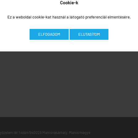
Cookie-k
Ez a weboldal cookie-kat használ a látogató preferenciái elmentésére.
ELFOGADOM
ELUTASÍTOM
yőzelem tér 1 szám 540026 Marosvásárhely, Maros megye