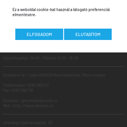
Ez a weboldal cookie-kat használ a látogató preferenciái
elmentésére.
Az adatokat felvitték:
Călin Curcubet
-
2026.03.20
ELFOGADOM
ELUTASÍTOM
MAROS
Megyei
Tanács
Ugyfélfogadás: Hétfő - Péntek: 8:00 - 16:00
Győzelem tér 1 szám 540026 Marosvásárhely, Maros megye
Telefonszám:
0265 263 211
Fax:
0265 268 718
Emailcím:
cjmures@cjmures.ro
Web:
http://www.cjmures.ro
Jelenlegi oldal látogatók: 131