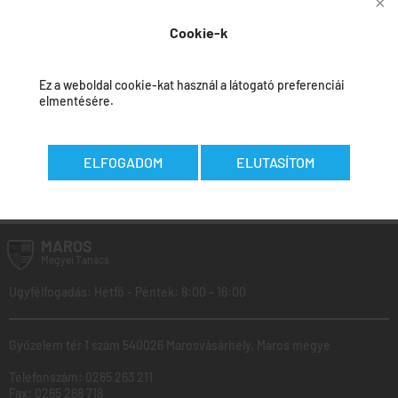
kivitelezésének az érdekébe
Cookie-k
Jóváhagyási beszámoló
Ez a weboldal cookie-kat használ a látogató preferenciái
elmentésére.
ELFOGADOM
ELUTASÍTOM
Az adatokat felvitték:
Călin Curcubet
-
2026.03.20
MAROS
Megyei
Tanács
Ugyfélfogadás: Hétfő - Péntek: 8:00 - 16:00
Győzelem tér 1 szám 540026 Marosvásárhely, Maros megye
Telefonszám:
0265 263 211
Fax:
0265 268 718