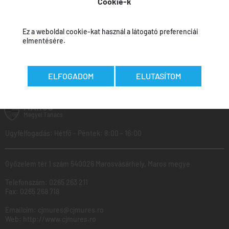
Cookie-k
Jóváhagyási beszámoló
Ez a weboldal cookie-kat használ a látogató preferenciái
elmentésére.
Az adatokat felvitték:
Călin Curcubet
-
2026.03.20
ELFOGADOM
ELUTASÍTOM
MAROS
Megyei
Tanács
Ugyfélfogadás: Hétfő - Péntek: 8:00 - 16:00
Győzelem tér 1 szám 540026 Marosvásárhely, Maros megye
Telefonszám:
0265 263 211
Fax:
0265 268 718
Emailcím:
cjmures@cjmures.ro
Web:
http://www.cjmures.ro