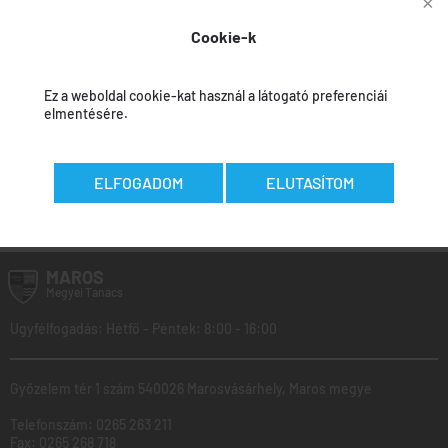
területén
Cookie-k
Jóváhagyási beszámoló
Ez a weboldal cookie-kat használ a látogató preferenciái
elmentésére.
ELFOGADOM
ELUTASÍTOM
Az adatokat felvitték:
Călin Curcubet
-
2026.05.08
MAROS
Megyei
Tanács
Ugyfélfogadás: Hétfő - Péntek: 8:00 - 16:00
Győzelem tér 1 szám 540026 Marosvásárhely, Maros megye
Telefonszám:
0265 263 211
Fax:
0265 268 718