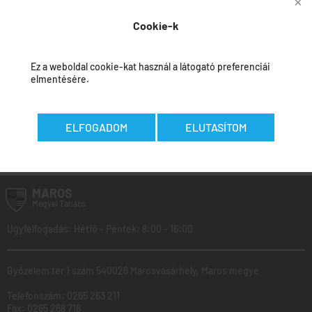
a képviselője
Cookie-k
Jóváhagyási beszámoló
Ez a weboldal cookie-kat használ a látogató preferenciái
elmentésére.
ELFOGADOM
ELUTASÍTOM
Az adatokat felvitték:
Călin Curcubet
-
2026.01.29
MAROS
Megyei
Tanács
Ugyfélfogadás: Hétfő - Péntek: 8:00 - 16:00
Győzelem tér 1 szám 540026 Marosvásárhely, Maros megye
Telefonszám:
0265 263 211
Fax:
0265 268 718