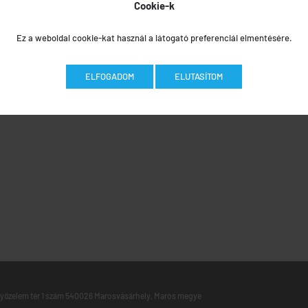
Cookie-k
Ez a weboldal cookie-kat használ a látogató preferenciái elmentésére.
ELFOGADOM
ELUTASÍTOM
yőzelem tér 1 szám 540026 Marosvásárhely, Maros megye