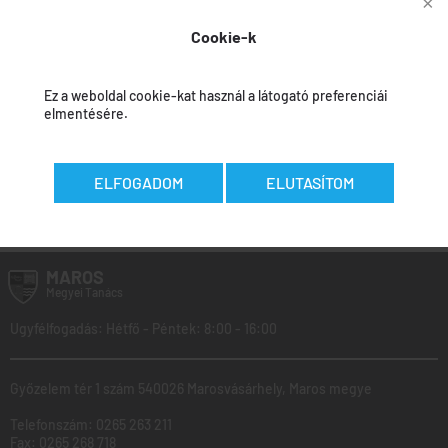
mutatóinak a jóváhagyására vonatkozóan
Cookie-k
Jóváhagyási beszámoló
Ez a weboldal cookie-kat használ a látogató preferenciái
elmentésére.
ELFOGADOM
ELUTASÍTOM
Az adatokat felvitték:
Călin Curcubet
-
2026.02.23
MAROS
Megyei
Tanács
Ugyfélfogadás: Hétfő - Péntek: 8:00 - 16:00
Győzelem tér 1 szám 540026 Marosvásárhely, Maros megye
Telefonszám:
0265 263 211
Fax:
0265 268 718