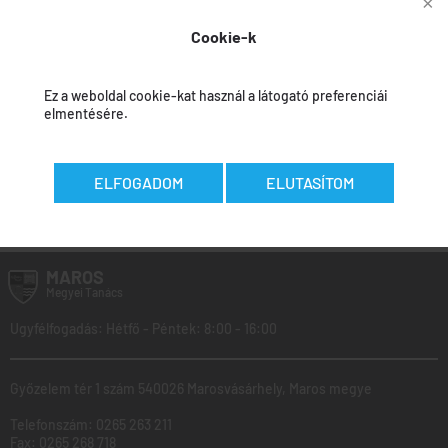
együttműködésnek a jóváhagyásáról
Cookie-k
Jóváhagyási beszámoló
Ez a weboldal cookie-kat használ a látogató preferenciái
elmentésére.
ELFOGADOM
ELUTASÍTOM
Az adatokat felvitték:
Călin Curcubet
-
2026.04.27
MAROS
Megyei
Tanács
Ugyfélfogadás: Hétfő - Péntek: 8:00 - 16:00
Győzelem tér 1 szám 540026 Marosvásárhely, Maros megye
Telefonszám:
0265 263 211
Fax:
0265 268 718