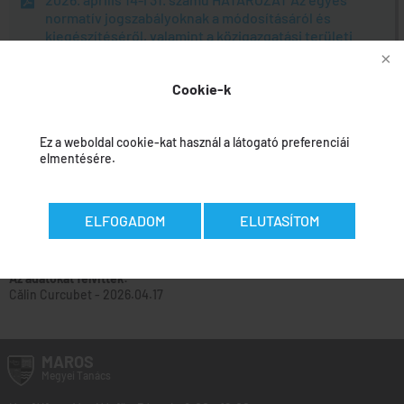
normatív jogszabályoknak a módosításáról és
kiegészítéséről, valamint a közigazgatási területi
egységek pénzügyi kapacitásának a növelésének az
érdekébe, egyes intézkedéseknek az elfogadásáról
Cookie-k
szóló 7/2026. sz. Sürgősségi Kormányrendelet
előírásainak az alkalmazásának egyes
intézkedéseinek a meghatározására vonatkozóan
Ez a weboldal cookie-kat használ a látogató preferenciái
elmentésére.
Jóváhagyási beszámoló
ELFOGADOM
ELUTASÍTOM
Az adatokat felvitték:
Călin Curcubet
-
2026.04.17
MAROS
Megyei
Tanács