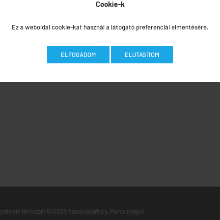
Cookie-k
áhagyási beszámoló
Ez a weboldal cookie-kat használ a látogató preferenciái elmentésére.
ELFOGADOM
ELUTASÍTOM
yőzelem tér 1 szám 540026 Marosvásárhely, Maros megye