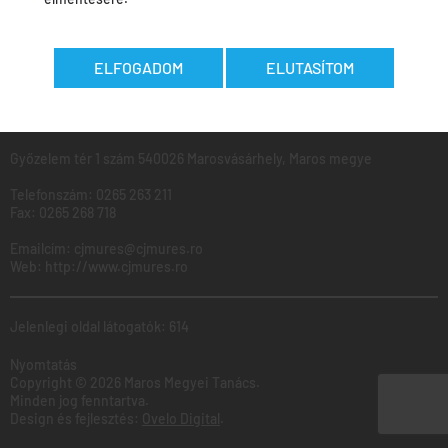
MAROS
Megyei
Tanács
ELFOGADOM
ELUTASÍTOM
Ugyfélfogadás: Hétfő - Péntek: 8:00 - 16:00
Győzelem tér 1 szám 540026 Marosvásárhely, Maros megye
Telefonszám:
0265 263 211
Fax:
0265 268 718
Emailcím:
cjmures@cjmures.ro
Web:
http://www.cjmures.ro
Jelenlegi oldal látogatók: 614
Nyomtatás
Copyright © 2026 Maros Megyei Tanács.
Minden jog fenntartva.
Design és fejlesztés:
Ovelo Digital
.